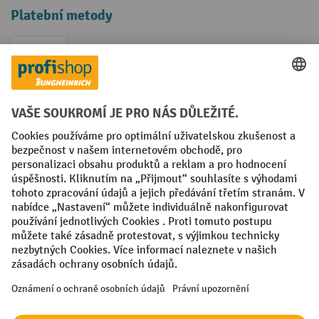
Platební metody
Faktura
Sociální sítě
Facebook
YouTube
LinkedIn
VODP
Otisk
Prohlášení o ochraně osobních údajů
Nastavení ochrany osobních údajů
All prices excl. VAT plus
shipping costs
and possible delivery charges,
if not stated otherwise.