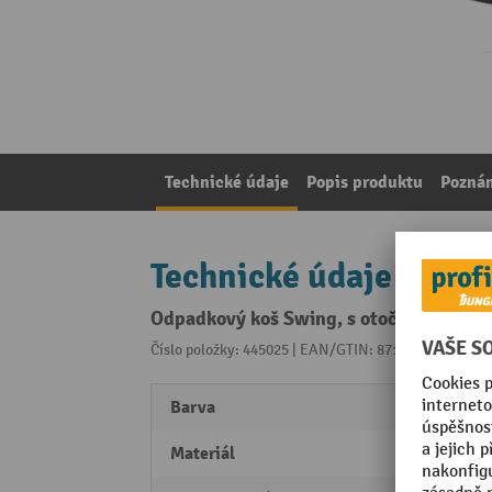
Technické údaje
Popis produktu
Pozná
Technické údaje
Odpadkový koš Swing, s otočně uloženým
Číslo položky: 445025 | EAN/GTIN: 8713631650149
Z 
Barva
černá
Materiál
Ocel