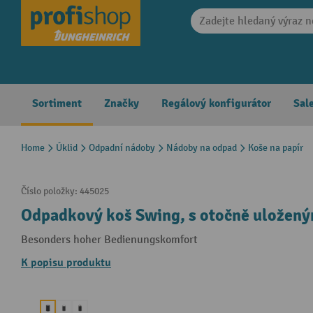
search
Skip to main navigation
Sortiment
Značky
Regálový konfigurátor
Sal
Home
Úklid
Odpadní nádoby
Nádoby na odpad
Koše na papír
Číslo položky:
445025
Odpadkový koš Swing, s otočně uloženým
Besonders hoher Bedienungskomfort
K popisu produktu