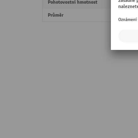
Pohotovostní hmotnost
1,54 k
Průměr
200 