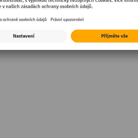
g
Zásobník, objem
mm