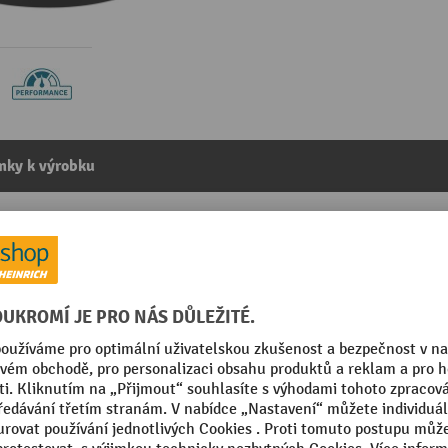
mky k výrobku
 víkem, 10 litrů, černá
kategorie:
Koše na papír
Segmentu
Výška