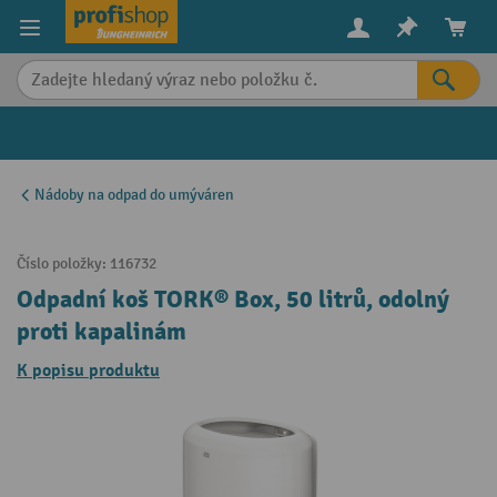
in content
Nádoby na odpad do umýváren
Číslo položky:
116732
Odpadní koš TORK® Box, 50 litrů, odolný
proti kapalinám
K popisu produktu