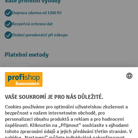
Vaše profesní výhody
Doprava zdarma od 1300 Kč
Bezpečná ochrana dat
Osobní poradenství při nákupu
Platební metody
Faktura
Sociální sítě
Facebook
YouTube
LinkedIn
VODP
Otisk