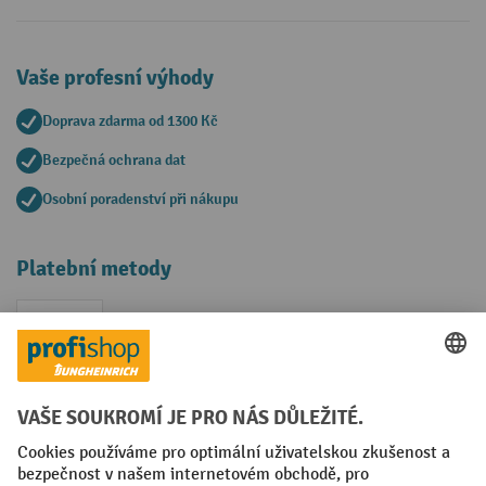
Vaše profesní výhody
Doprava zdarma od 1300 Kč
Bezpečná ochrana dat
Osobní poradenství při nákupu
Platební metody
Faktura
Sociální sítě
Facebook
YouTube
LinkedIn