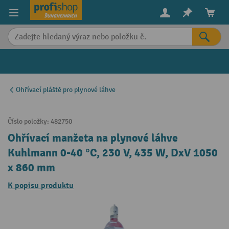
in content
Ohřívací pláště pro plynové láhve
Číslo položky:
482750
Ohřívací manžeta na plynové láhve
Kuhlmann 0-40 °C, 230 V, 435 W, DxV 1050
x 860 mm
K popisu produktu