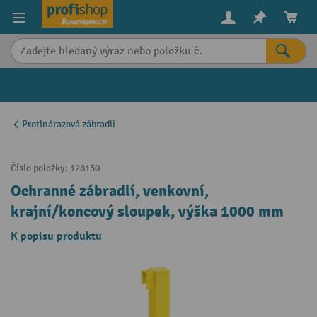
in content
Protinárazová zábradlí
Číslo položky:
128130
Ochranné zábradlí, venkovní,
krajní/koncový sloupek, výška 1000 mm
K popisu produktu