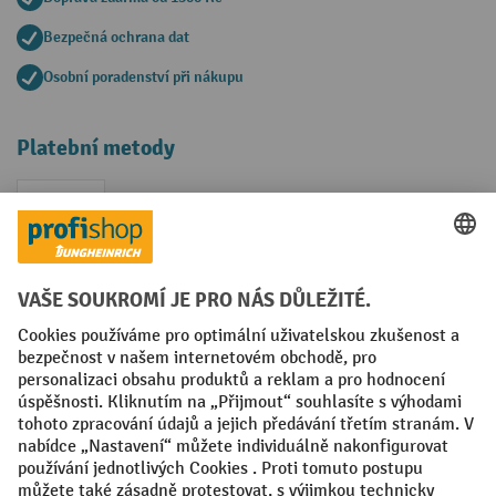
Bezpečná ochrana dat
Osobní poradenství při nákupu
Platební metody
Faktura
Sociální sítě
Facebook
YouTube
LinkedIn
VODP
Otisk
Prohlášení o ochraně osobních údajů