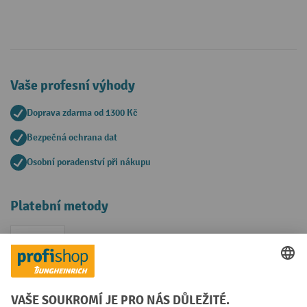
Vaše profesní výhody
Doprava zdarma od 1300 Kč
Bezpečná ochrana dat
Osobní poradenství při nákupu
Platební metody
Faktura
Sociální sítě