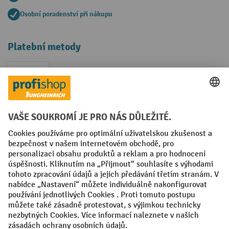
Osobní poradenství při nákupu
Platební metody
Faktura
Sociální sítě
Facebook
YouTube
LinkedIn
VODP
Otisk
Prohlášení o ochraně osobních údajů
Nastavení ochrany osobních údajů