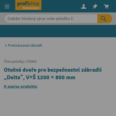
in content
Protinárazová zábradlí
Číslo položky:
278969
Otočné dveře pro bezpečnostní zábradlí
„Delta“, V×Š 1200 × 800 mm
K popisu produktu