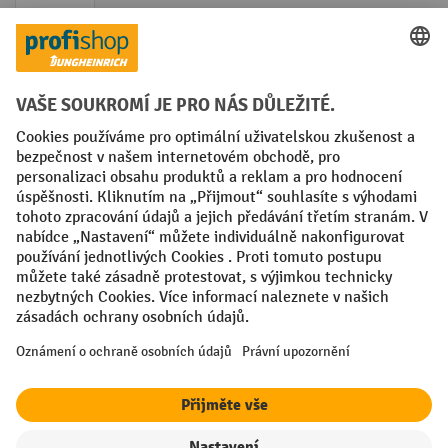
Faktura
Sociální sítě
Facebook
YouTube
LinkedIn
VODP
Otisk
Prohlášení o ochraně osobních údajů
Nastavení ochrany osobních údajů
All prices excl. VAT plus
shipping costs
and possible delivery charges,
if not stated otherwise.
¹ Sleva platí do vyprodání zásob. Sleva se nevztahuje na akční ceny.
Kombinace s jinými procentními slevami nebo poukázkami není