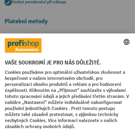
Osobní poradenství při nákupu
Platební metody
Faktura
Sociální sítě
Facebook
YouTube
LinkedIn
VODP
Otisk
Prohlášení o ochraně osobních údajů
Nastavení ochrany osobních údajů