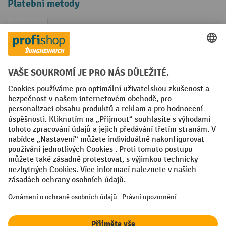
Platební metody
Faktura
Sociální sítě
Facebook
YouTube
LinkedIn
VODP
Otisk
Prohlášení o ochraně osobních údajů
Nastavení ochrany osobních údajů
All prices excl. VAT plus
shipping costs
and possible delivery charges,
if not stated otherwise.