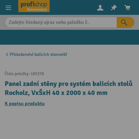
in content
Příslušenství balících stanovišť
Číslo položky:
105378
Panel zadní stěny pro systém balicích stolů
Rocholz, VxŠxH 40 x 2000 x 40 mm
K popisu produktu