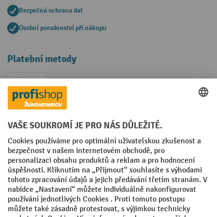
Bezpečná ochrana dat
Osobní poradenství při nákupu
Platební metody
Faktura
Sociální sítě
Facebook
YouTube
LinkedIn
VODP
Otisk
Prohlášení o ochraně osobních údajů