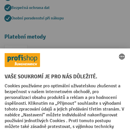
Bezpečná ochrana dat
Osobní poradenství při nákupu
Platební metody
Faktura
Sociální sítě
Facebook
YouTube
LinkedIn
VODP
Otisk
Prohlášení o ochraně osobních údajů