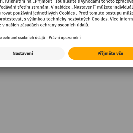
ylen (PE)
50 °C
g
Segmentu
Značka