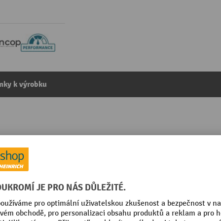
mky k výrobku
 140 mm, délka 500 mm
kategorie:
Ochranná svodidla
Průměr
dopravní
Rozsah použití
mm