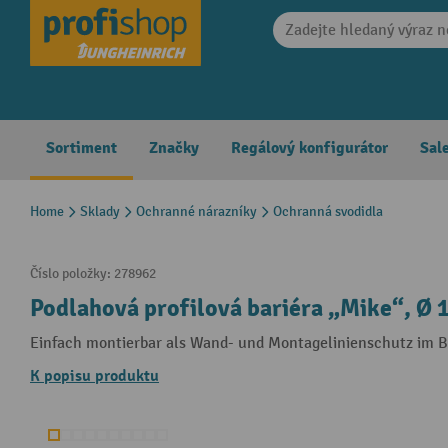
search
Skip to main navigation
Sortiment
Značky
Regálový konfigurátor
Sal
Home
Sklady
Ochranné nárazníky
Ochranná svodidla
Číslo položky:
278962
Podlahová profilová bariéra „Mike“, Ø
Einfach montierbar als Wand- und Montagelinienschutz im 
K popisu produktu