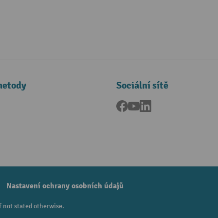
metody
Sociální sítě
Facebook
YouTube
LinkedIn
a
Nastavení ochrany osobních údajů
f not stated otherwise.