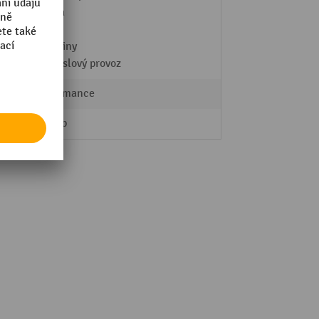
Výroba
dílna
potraviny
průmyslový provoz
Performance
dancop