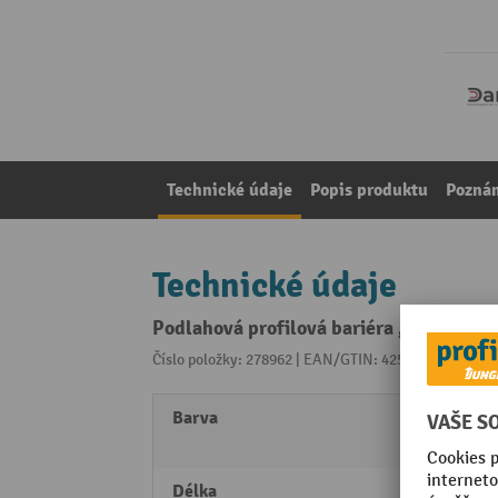
Technické údaje
Popis produktu
Pozná
Technické údaje
Podlahová profilová bariéra „Mike“, Ø
Číslo položky: 278962 | EAN/GTIN: 4250912395787
Z 
Barva
černá
žlutá 
Délka
500 