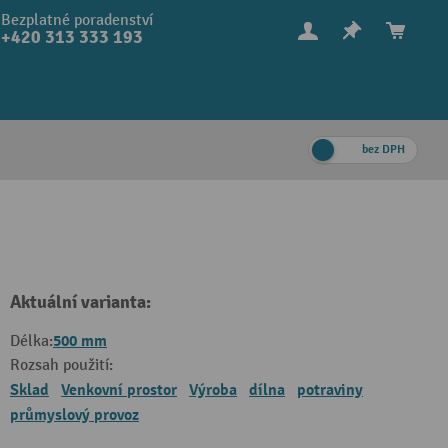
Bezplatné poradenství
+420 313 333 193
bez DPH
Aktuální varianta:
500 mm
Délka:
Rozsah použití:
Sklad
Venkovní prostor
Výroba
dílna
potraviny
průmyslový provoz