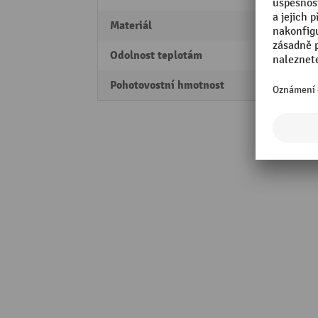
Materiál
polyet
Odolnost teplotám
-10 - 
Pohotovostní hmotnost
2,75 k