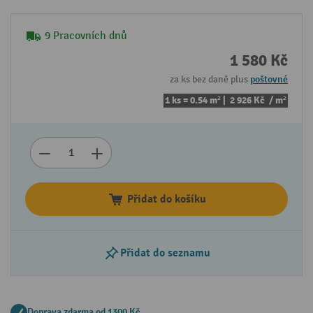
9 Pracovních dnů
1 580 Kč
za ks bez daně plus
poštovné
1 ks = 0.54 m² |
2 926 Kč
/ m²
Přidat do košíku
Přidat do seznamu
Doprava zdarma od 1300 Kč