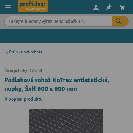
in content
Průmyslové rohože
Číslo položky:
178730
Podlahová rohož NoTrax antistatická,
nopky, ŠxH 600 x 900 mm
K popisu produktu