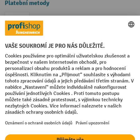
Platební metody
Faktura
Sociální sítě
Facebook
YouTube
LinkedIn
VODP
Otisk
Prohlášení o ochraně osobních údajů
Nastavení ochrany osobních údajů
All prices excl. VAT plus
shipping costs
and possible delivery charges,
if not stated otherwise.