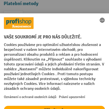
Platební metody
Faktura
Sociální sítě
Facebook
YouTube
LinkedIn
VODP
Otisk
Prohlášení o ochraně osobních údajů
Nastavení ochrany osobních údajů
All prices excl. VAT plus
shipping costs
and possible delivery charges,
if not stated otherwise.