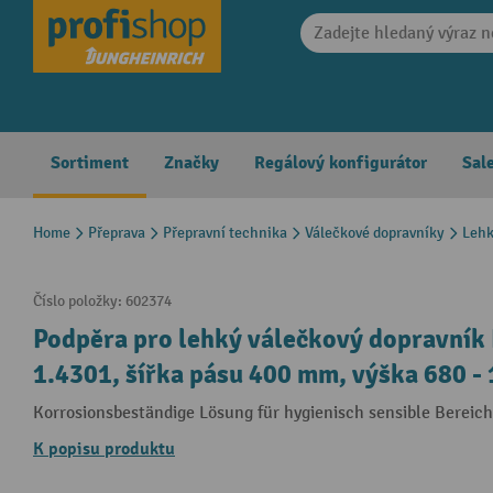
search
Skip to main navigation
Sortiment
Značky
Regálový konfigurátor
Sal
Home
Přeprava
Přepravní technika
Válečkové dopravníky
Lehk
Číslo položky:
602374
Podpěra pro lehký válečkový dopravník
1.4301, šířka pásu 400 mm, výška 680 -
Korrosionsbeständige Lösung für hygienisch sensible Bereic
K popisu produktu