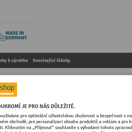
mky k výrobku
Související články
 BLUME z nerezové oceli 1.4301, šířka pásu 400 mm, výšk
kategorie:
Příslušenství pro lehké válečkové dopravníky
tilá ocel
Výška