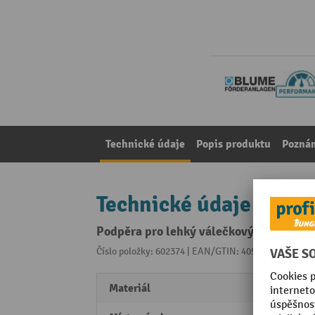
Technické údaje
Popis produktu
Pozná
Technické údaje
Podpěra pro lehký válečkový dopravník
Číslo položky: 602374 | EAN/GTIN: 4055091334332
Z 
Materiál
ušlech