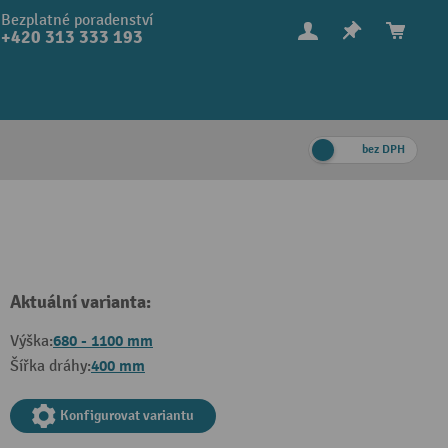
Bezplatné poradenství
+420 313 333 193
bez DPH
Aktuální varianta:
680 - 1100 mm
Výška:
400 mm
Šířka dráhy:
Konfigurovat variantu