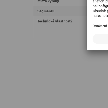
Místo výroby
Made 
Segmentu
Perfo
Technické vlastnosti
Nosnos
na výb
dopra