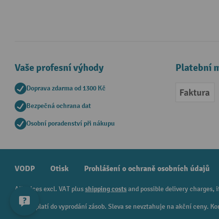
Vaše profesní výhody
Platební 
Doprava zdarma od 1300 Kč
Faktur
Bezpečná ochrana dat
Osobní poradenství při nákupu
VODP
Otisk
Prohlášení o ochraně osobních údajů
All prices excl. VAT plus
shipping costs
and possible delivery charges, i
¹ Sleva platí do vyprodání zásob. Sleva se nevztahuje na akční ceny.