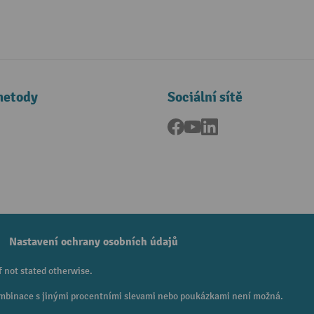
metody
Sociální sítě
Facebook
YouTube
LinkedIn
a
Nastavení ochrany osobních údajů
f not stated otherwise.
 Kombinace s jinými procentními slevami nebo poukázkami není možná.