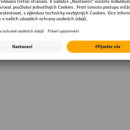
in Germany
Značka
rmance
Šířka dráhy
tí systémové podpěry závisí
ěru válečkový transportér a
vovaný materiál