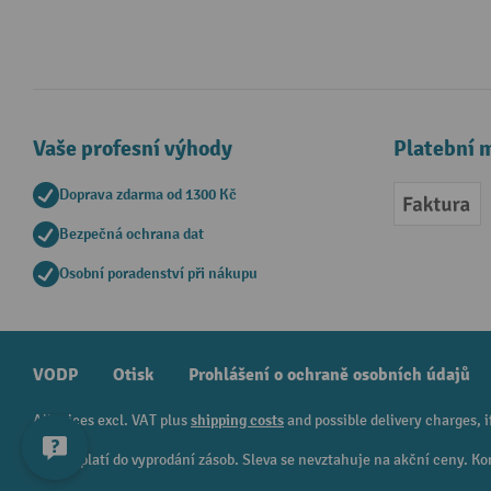
Vaše profesní výhody
Platební 
Doprava zdarma od 1300 Kč
Faktur
Bezpečná ochrana dat
Osobní poradenství při nákupu
VODP
Otisk
Prohlášení o ochraně osobních údajů
All prices excl. VAT plus
shipping costs
and possible delivery charges, i
¹ Sleva platí do vyprodání zásob. Sleva se nevztahuje na akční ceny.