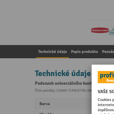
Technické údaje
Popis produktu
Pozná
Technické údaje
Podvozek univerzálního kontejneru Rub
Číslo položky: 125605 | EAN/GTIN: 0086876044355
Z 
Barva
černá