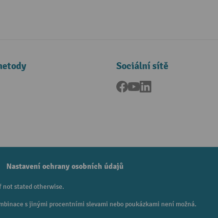
metody
Sociální sítě
Facebook
YouTube
LinkedIn
a
Nastavení ochrany osobních údajů
f not stated otherwise.
 Kombinace s jinými procentními slevami nebo poukázkami není možná.