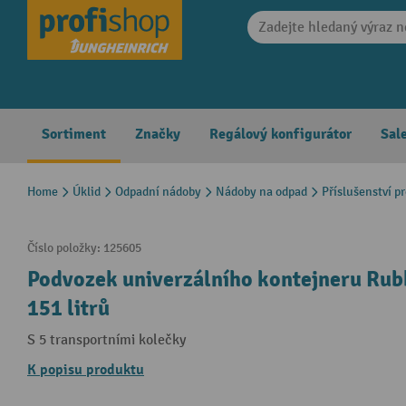
search
Skip to main navigation
Sortiment
Značky
Regálový konfigurátor
Sal
Home
Úklid
Odpadní nádoby
Nádoby na odpad
Příslušenství p
Číslo položky:
125605
Podvozek univerzálního kontejneru Rub
151 litrů
S 5 transportními kolečky
K popisu produktu