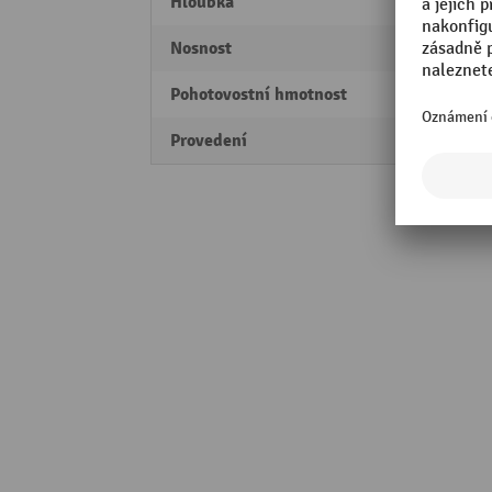
Hloubka
438 
Nosnost
226 k
Pohotovostní hmotnost
2,8 kg
Provedení
Podvo