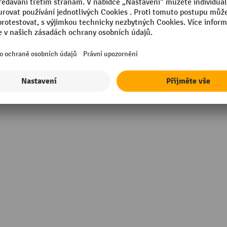
mm
Technické vlastnosti
g
Značka
zek Universal
Šířka