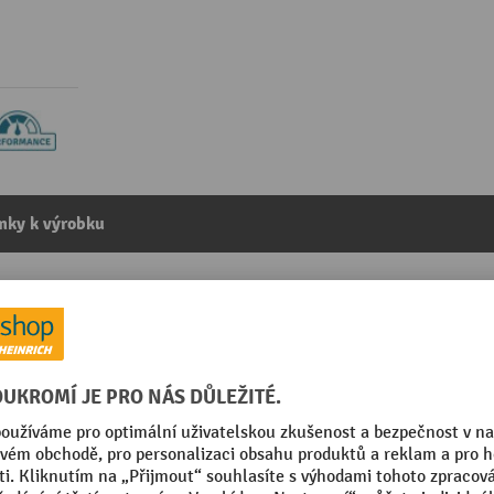
mky k výrobku
bermaid®, hranatý, 106-151 litrů
kategorie:
Příslušenství pro kontejnery na odpad
Segmentu