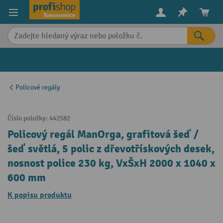
in content
Policové regály
Číslo položky:
442582
Policový regál ManOrga, grafitová šeď /
šeď světlá, 5 polic z dřevotřískových desek,
nosnost police 230 kg, VxŠxH 2000 x 1040 x
600 mm
K popisu produktu