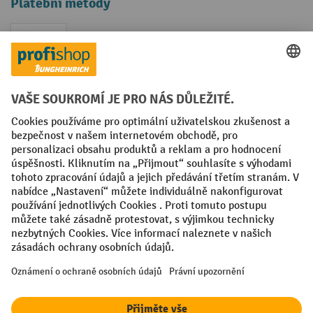
Platební metody
Faktura
Sociální sítě
Facebook
YouTube
LinkedIn
VODP
Otisk
Prohlášení o ochraně osobních údajů
Nastavení ochrany osobních údajů
All prices excl. VAT plus
shipping costs
and possible delivery charges,
if not stated otherwise.