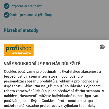
Bezpečná ochrana dat
Osobní poradenství při nákupu
Platební metody
Faktura
Sociální sítě
Facebook
YouTube
LinkedIn
VODP
Otisk
Prohlášení o ochraně osobních údajů