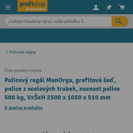
in content
Policové regály
Číslo položky:
442646
Policový regál ManOrga, grafitová šeď,
police z ocelových trubek, nosnost police
500 kg, VxŠxH 2500 x 1050 x 510 mm
K popisu produktu