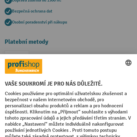
Doprava zdarma od 1300 Kč
Bezpečná ochrana dat
Osobní poradenství při nákupu
Platební metody
Faktura
Sociální sítě
Facebook
YouTube
LinkedIn
VODP
Otisk
Prohlášení o ochraně osobních údajů