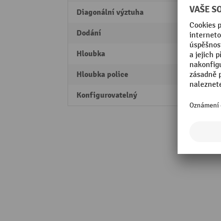
Diagonální výztuha
Ano
Dodání
rozlo
Hloubka
336 
Hloubka police
300 
Konfigurovatelný
Ne