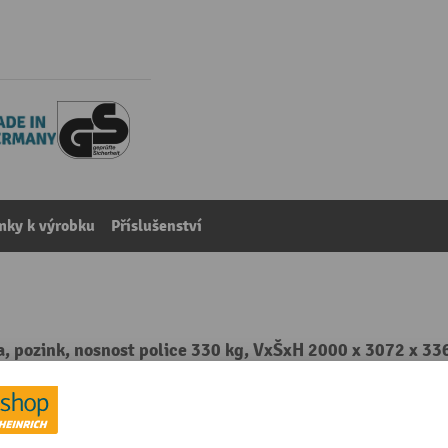
mky k výrobku
Příslušenství
a, pozink, nosnost police 330 kg, VxŠxH 2000 x 3072 x 3
kategorie:
Policové regály
kovaný
Regál podle normy