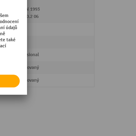
007)
DIN EN 1993
FEM 10.2 06
lem
Ano
Ne
Professional
pozinkovaný
pozinkovaný