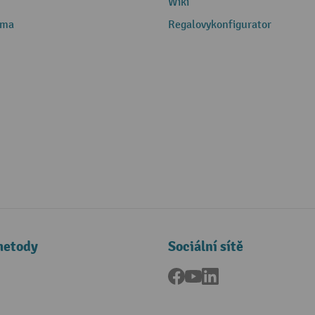
Wiki
rma
Regalovykonfigurator
metody
Sociální sítě
Facebook
YouTube
LinkedIn
a