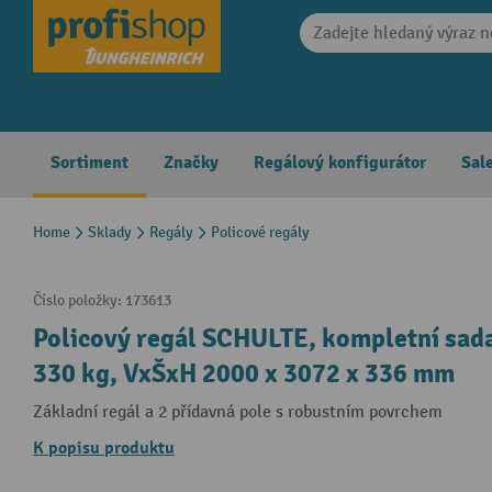
search
Skip to main navigation
Sortiment
Značky
Regálový konfigurátor
Sal
Home
Sklady
Regály
Policové regály
Číslo položky:
173613
Policový regál SCHULTE, kompletní sada
330 kg, VxŠxH 2000 x 3072 x 336 mm
Základní regál a 2 přídavná pole s robustním povrchem
K popisu produktu