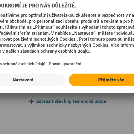
žený
Rozšířitelný s přídavným po
mm
Rám, předmontovaný
mm
Segmentu
Stojany, povrch
Stojina, barva
Zobrazit všechny technické údaje