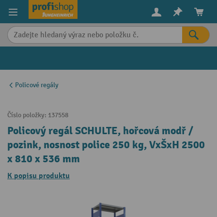
in content
Policové regály
Číslo položky:
137558
Policový regál SCHULTE, hořcová modř /
pozink, nosnost police 250 kg, VxŠxH 2500
x 810 x 536 mm
K popisu produktu