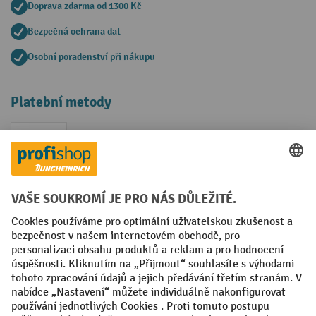
Doprava zdarma od 1300 Kč
Bezpečná ochrana dat
Osobní poradenství při nákupu
Platební metody
Faktura
Sociální sítě
Facebook
YouTube
LinkedIn
VODP
Otisk