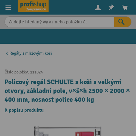
in content
Regály s mřížovými koši
Číslo položky:
111824
Policový regál SCHULTE s koši s velkými
otvory, základní pole, v×š×h 2500 × 2000 ×
400 mm, nosnost police 400 kg
K popisu produktu