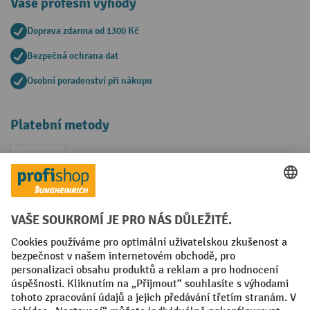
Vaše profesní výhody
Doprava zdarma od 1300 Kč
Bezpečná ochrana dat
Osobní poradenství při nákupu
Platební metody
Faktura
Sociální sítě
Facebook
YouTube
LinkedIn
VODP
Otisk