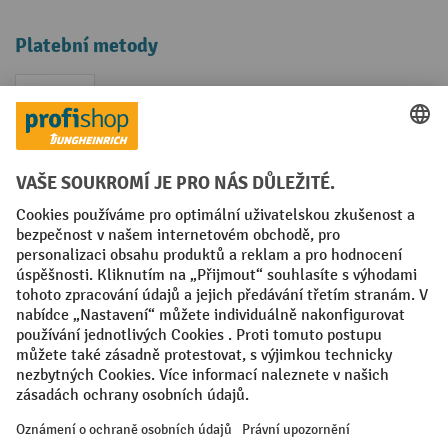
Platební metody
Faktura
Sociální sítě
Facebook
YouTube
LinkedIn
VODP
Otisk
Prohlášení o ochraně osobních údajů
Nastavení ochrany osobních údajů
All prices excl. VAT plus
shipping costs
and possible delivery charges,