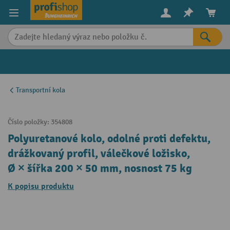
in content
Transportní kola
Číslo položky:
354808
Polyuretanové kolo, odolné proti defektu,
drážkovaný profil, válečkové ložisko,
Ø × šířka 200 × 50 mm, nosnost 75 kg
K popisu produktu