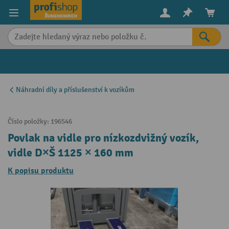
in content
Náhradní díly a příslušenství k vozíkům
Číslo položky:
196546
Povlak na vidle pro nízkozdvižný vozík,
vidle D×Š 1125 × 160 mm
K popisu produktu