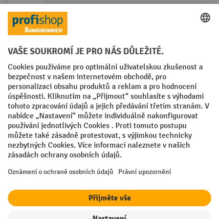
Faktura
Sociální sítě
Facebook
YouTube
LinkedIn
VODP
Otisk
Prohlášení o ochraně osobních údajů
Nastavení ochrany osobních údajů
All prices excl. VAT plus
shipping costs
and possible delivery charges,
if not stated otherwise.
¹ Sleva platí do vyprodání zásob. Sleva se nevztahuje na akční ceny.
Kombinace s jinými procentními slevami nebo poukázkami není