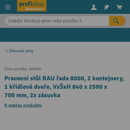
in content
Dílenské stoly
Číslo položky:
460360
Pracovní stůl RAU řada 8000, 2 kontejnery,
1 křídlové dveře, VxŠxH 840 x 2500 x
700 mm, 2x zásuvka
K popisu produktu