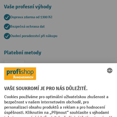
Vaše profesní výhody
Doprava zdarma od 1300 Kč
Bezpečná ochrana dat
Osobní poradenství při nákupu
Platební metody
Faktura
Sociální sítě
Facebook
YouTube
LinkedIn