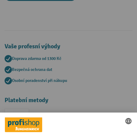
Vaše profesní výhody
Doprava zdarma od 1300 Kč
Bezpečná ochrana dat
Osobní poradenství při nákupu
Platební metody
Faktura
Sociální sítě