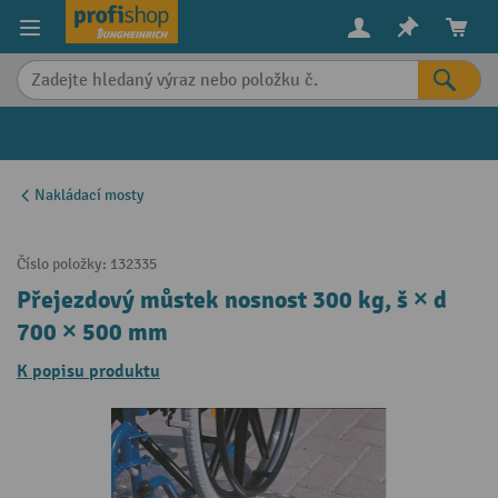
in content
Nakládací mosty
Číslo položky:
132335
Přejezdový můstek nosnost 300 kg, š × d
700 × 500 mm
K popisu produktu