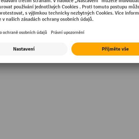
mm
Segmentu
opylen (PP)
Výška
in Europe
Značka
Šířka