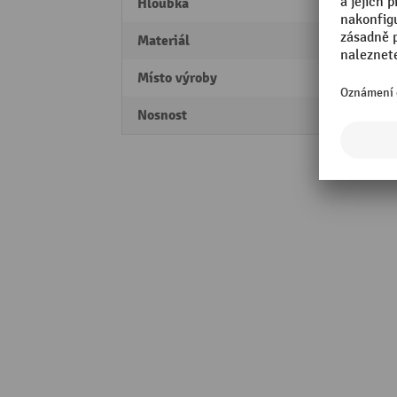
Hloubka
355 
Materiál
polypr
Místo výroby
Made 
Nosnost
18 kg