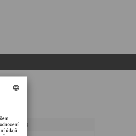
Příklad použití
1,56 kg