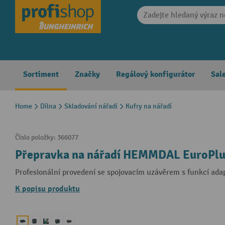
search
Skip to main navigation
Sortiment
Značky
Regálový konfigurátor
Sal
Home
Dílna
Skladování nářadí
Kufry na nářadí
Číslo položky:
366077
Přepravka na nářadí HEMMDAL EuroPlu
Profesionální provedení se spojovacím uzávěrem s funkcí ada
K popisu produktu