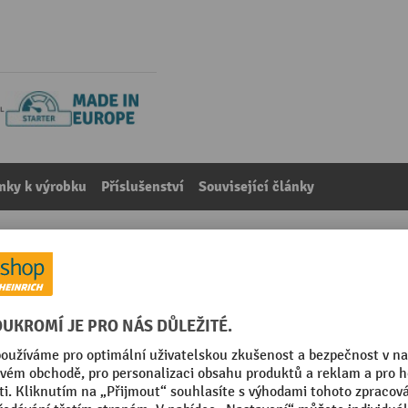
mky k výrobku
Příslušenství
Související články
s Pro 1
kategorie:
Kufry na nářadí
 / zelená
Pohotovostní hmotnost