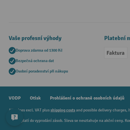
Vaše profesní výhody
Platební 
Doprava zdarma od 1300 Kč
Faktur
Bezpečná ochrana dat
Osobní poradenství při nákupu
VODP
Otisk
Prohlášení o ochraně osobních údajů
All prices excl. VAT plus
shipping costs
and possible delivery charges, i
¹ Sleva platí do vyprodání zásob. Sleva se nevztahuje na akční ceny.