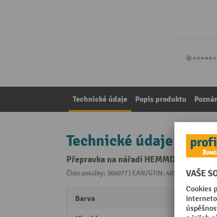
Technické údaje
Popis produktu
Pozná
Technické údaje
Přepravka na nářadí HEMMDAL EuroPlu
Číslo položky: 366077 | EAN/GTIN: 4055091292625
Z 
Barva
Černá