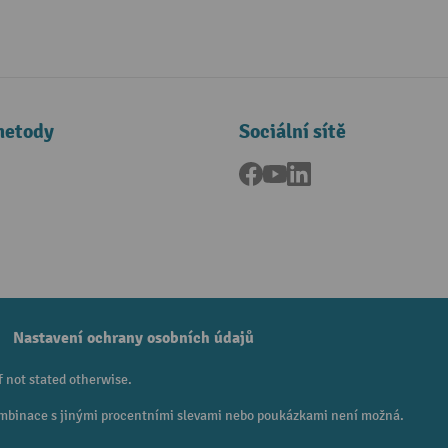
metody
Sociální sítě
Facebook
YouTube
LinkedIn
a
Nastavení ochrany osobních údajů
f not stated otherwise.
 Kombinace s jinými procentními slevami nebo poukázkami není možná.