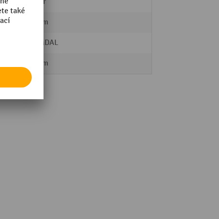
Startér
150 mm
HEMMDAL
440 mm