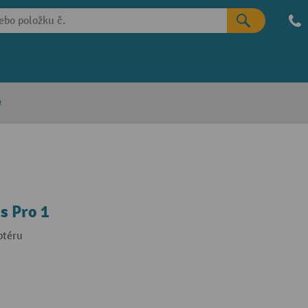
e
s Pro 1
ptéru