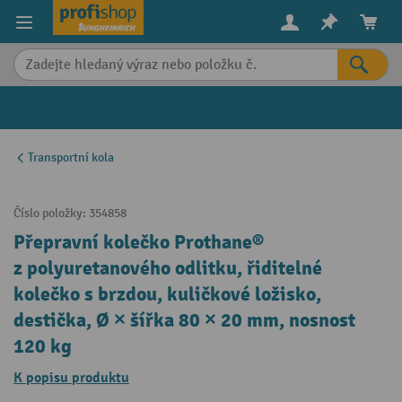
in content
Transportní kola
Číslo položky:
354858
Přepravní kolečko Prothane®
z polyuretanového odlitku, řiditelné
kolečko s brzdou, kuličkové ložisko,
destička, Ø × šířka 80 × 20 mm, nosnost
120 kg
K popisu produktu