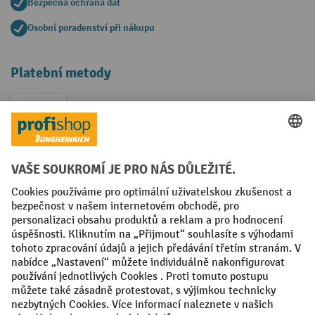
Bezpečná ochrana dat
Osobní poradenství při nákupu
Platební metody
Faktura
Sociální sítě
Facebook
YouTube
LinkedIn
VODP
Otisk
Prohlášení o ochraně osobních údajů