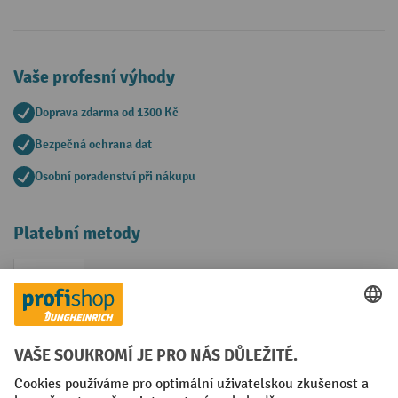
Vaše profesní výhody
Doprava zdarma od 1300 Kč
Bezpečná ochrana dat
Osobní poradenství při nákupu
Platební metody
Faktura
Sociální sítě
Facebook
YouTube
LinkedIn