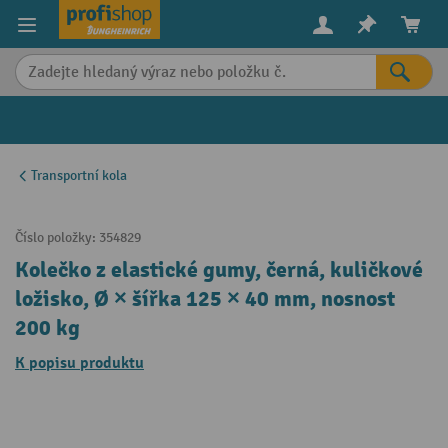
in content
Transportní kola
Číslo položky:
354829
Kolečko z elastické gumy, černá, kuličkové
ložisko, Ø × šířka 125 × 40 mm, nosnost
200 kg
K popisu produktu