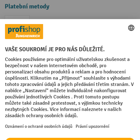
Platební metody
Faktura
Sociální sítě
Facebook
YouTube
LinkedIn
VODP
Otisk
Prohlášení o ochraně osobních údajů
Nastavení ochrany osobních údajů
All prices excl. VAT plus
shipping costs
and possible delivery charges,
if not stated otherwise.