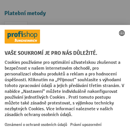
Platební metody
Faktura
Sociální sítě
Facebook
YouTube
LinkedIn
VODP
Otisk
Prohlášení o ochraně osobních údajů
Nastavení ochrany osobních údajů
All prices excl. VAT plus
shipping costs
and possible delivery charges,