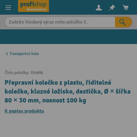
in content
Transportní kola
Číslo položky:
354896
Přepravní kolečko z plastu, řiditelné
kolečko, kluzné ložisko, destička, Ø × šířka
80 × 30 mm, nosnost 100 kg
K popisu produktu