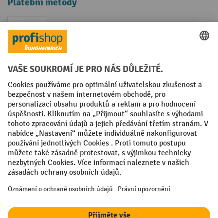
Platební metody
Faktura
Sociální sítě
Facebook
YouTube
LinkedIn
VODP
Otisk
Prohlášení o ochraně osobních údajů
Nastavení ochrany osobních údajů
All prices excl. VAT plus
shipping costs
and possible delivery charges,
if not stated otherwise.