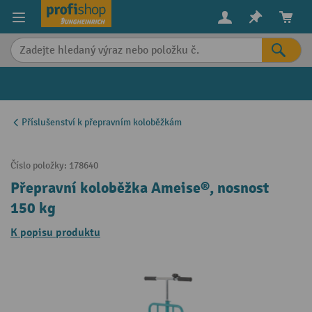
in content
Příslušenství k přepravním koloběžkám
Číslo položky:
178640
Přepravní koloběžka Ameise®, nosnost
150 kg
K popisu produktu