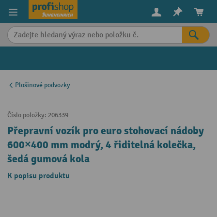
in content
Plošinové podvozky
Číslo položky:
206339
Přepravní vozík pro euro stohovací nádoby
600×400 mm modrý, 4 řiditelná kolečka,
šedá gumová kola
K popisu produktu