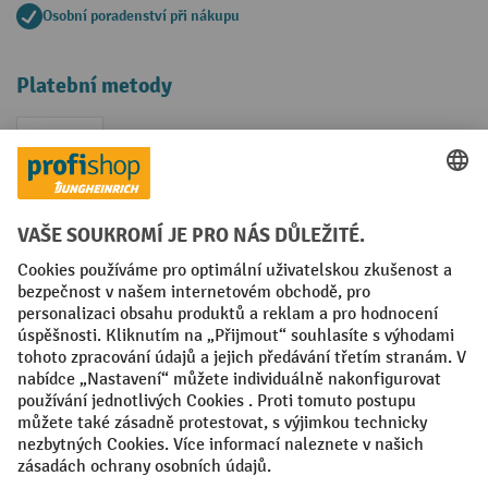
Osobní poradenství při nákupu
Platební metody
Faktura
Sociální sítě
Facebook
YouTube
LinkedIn
VODP
Otisk
Prohlášení o ochraně osobních údajů
Nastavení ochrany osobních údajů