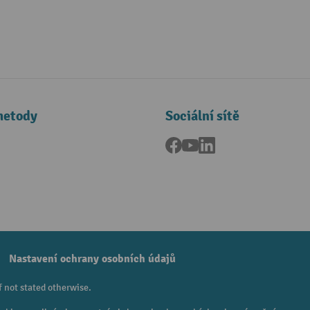
metody
Sociální sítě
Facebook
YouTube
LinkedIn
a
Nastavení ochrany osobních údajů
f not stated otherwise.