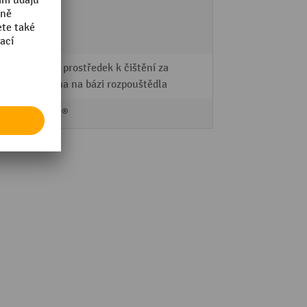
oleje
saze
tuky
Čisticí prostředek k čištění za
studena na bázi rozpouštědla
Nilfisk®