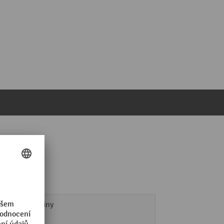
Bílkoviny
Krev