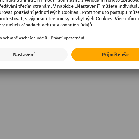
racující společnosti
Vlastnosti
sional
Značka