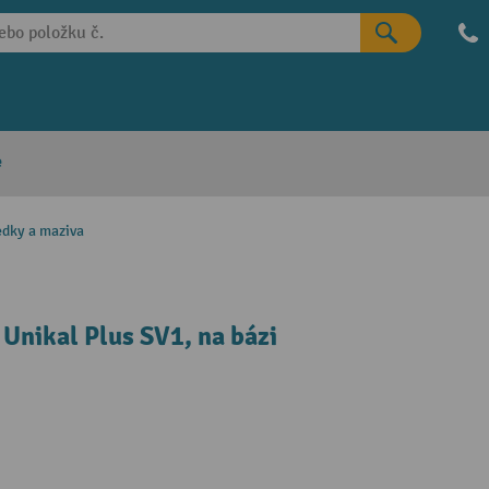
e
edky a maziva
 Unikal Plus SV1, na bázi