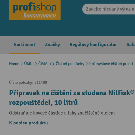
search
Skip to main navigation
Sortiment
Značky
Regálový konfigurátor
Sal
Home
Úklid
Čištění
Čistící pomůcky
Průmyslové čištící prostř
Číslo položky:
211489
Přípravek na čištění za studena Nilfisk®
rozpouštědel, 10 litrů
Odstraňuje kovové částice a laky znečištěné olejem
K popisu produktu