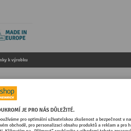
mky k výrobku
 Unikal Plus SV1, na bázi rozpouštědel, 10 litrů
kategorie:
Průmyslové čištící prostředky a maziva
in Europe
Vhodné pro nečistoty