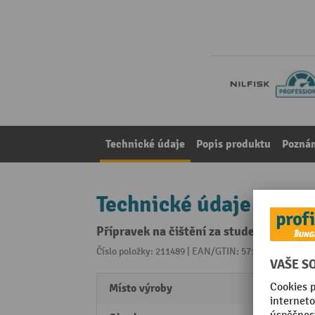
Technické údaje
Popis produktu
Pozná
Technické údaje
Přípravek na čištění za studena Nilfisk®
Číslo položky: 211489 | EAN/GTIN: 5715492187331
Z 
Místo výroby
Made 