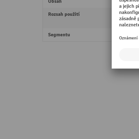
Obsah
10 L
Rozsah použití
Kovozp
dílna
Segmentu
Profes