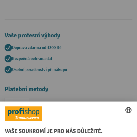
Vaše profesní výhody
Doprava zdarma od 1300 Kč
Bezpečná ochrana dat
Osobní poradenství při nákupu
Platební metody
Faktura
Sociální sítě