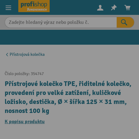
in content
Přístrojová kolečka
Číslo položky:
354747
Přístrojové kolečko TPE, řiditelné kolečko,
provedení pro velké zatížení, kuličkové
ložisko, destička, Ø × šířka 125 × 31 mm,
nosnost 100 kg
K popisu produktu