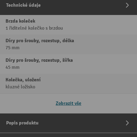
Technické údaje
Brzda koleček
1 řiditelné kolečko s brzdou
Díry pro šrouby, rozestup, délka
75 mm
Díry pro šrouby, rozestup, šířka
45 mm
Kolečka, uložení
kluzné ložisko
Zobrazit vše
Popis produktu