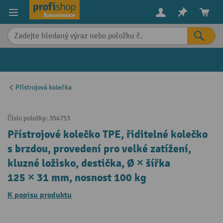
in content
Přístrojová kolečka
Číslo položky:
354753
Přístrojové kolečko TPE, řiditelné kolečko
s brzdou, provedení pro velké zatížení,
kluzné ložisko, destička, Ø × šířka
125 × 31 mm, nosnost 100 kg
K popisu produktu