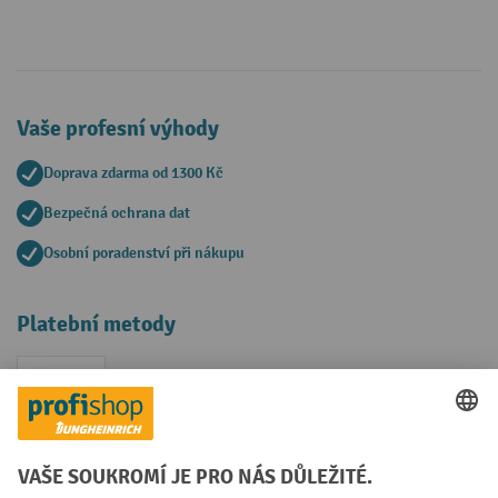
Vaše profesní výhody
Doprava zdarma od 1300 Kč
Bezpečná ochrana dat
Osobní poradenství při nákupu
Platební metody
Faktura
Sociální sítě