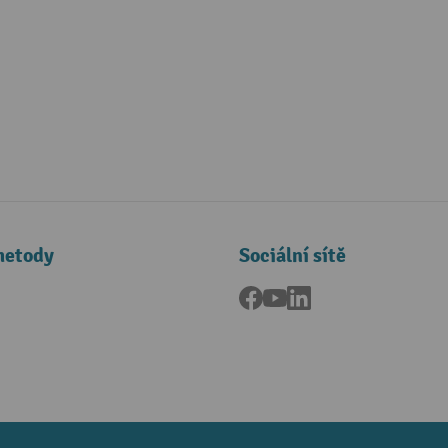
metody
Sociální sítě
Facebook
YouTube
LinkedIn
a