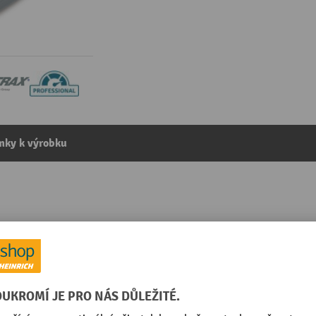
mky k výrobku
 pěny, ŠxH 600 x 910 mm, černá
ategorie:
Protiúnavové rohože
Rozšiřitelný