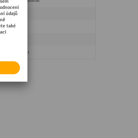
Professional
Ano
lehký
Ano
9,4 mm