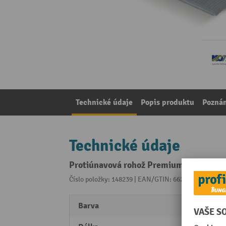
Technické údaje
Popis produktu
Pozná
Technické údaje
Protiúnavová rohož Premium z vinylové
Číslo položky: 148239 | EAN/GTIN: 662641754782
Z k
Barva
černá