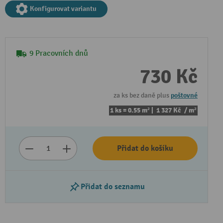
Konfigurovat variantu
9 Pracovních dnů
730 Kč
za ks bez daně plus
poštovné
1 ks = 0.55 m² |
1 327 Kč
/ m²
Přidat do košíku
Přidat do seznamu