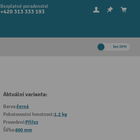
Bezplatné poradenství
+420 313 333 193
bez DPH
Aktuální varianta:
černá
Barva:
1,2 kg
Pohotovostní hmotnost:
Přířez
Provedení:
600 mm
Šířka: