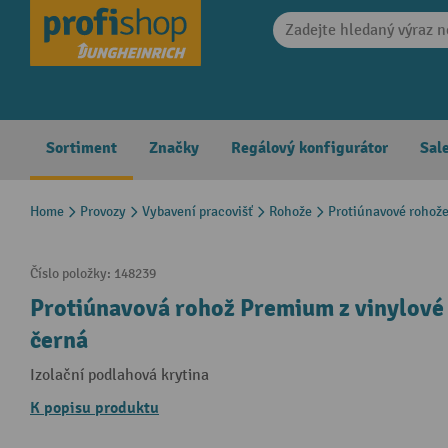
search
Skip to main navigation
Sortiment
Značky
Regálový konfigurátor
Sal
Home
Provozy
Vybavení pracovišť
Rohože
Protiúnavové rohož
Číslo položky:
148239
Protiúnavová rohož Premium z vinylové
černá
Izolační podlahová krytina
K popisu produktu