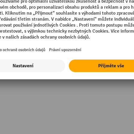
mm
Segmentu
m
Snižující vibrace
Stupeň namáhání
Tlačítko mrtvého muže
vá pěna
Tloušťka
Zobrazit všechny technické údaje