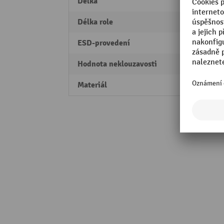
Délka
910 
Délka role
18.3 
ESD-provedení
Ne
Hodnota neklouzavosti
R10
Materiál
vinylo