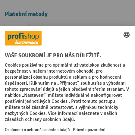
Platební metody
Faktura
Sociální sítě
Facebook
YouTube
LinkedIn
VODP
Otisk
Prohlášení o ochraně osobních údajů
Nastavení ochrany osobních údajů
All prices excl. VAT plus
shipping costs
and possible delivery charges,