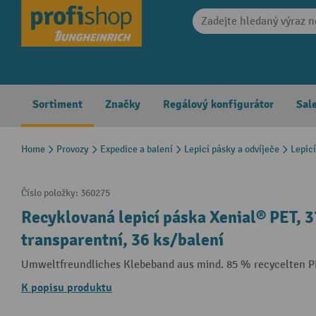
search
Skip to main navigation
Sortiment
Značky
Regálový konfigurátor
Sal
Home
Provozy
Expedice a balení
Lepicí pásky a odvíječe
Lepic
Číslo položky:
360275
Recyklovaná lepicí páska Xenial® PET, 
transparentní, 36 ks/balení
Umweltfreundliches Klebeband aus mind. 85 % recycelten P
K popisu produktu