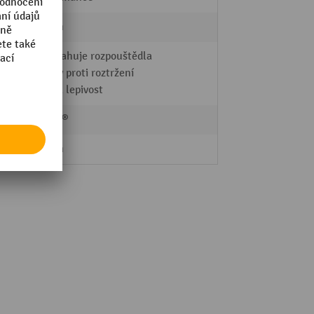
37 mm
Neobsahuje rozpouštědla
odolný proti roztržení
vysoká lepivost
Xenial®
50 mm