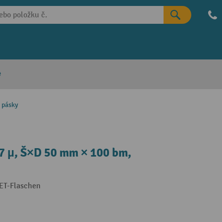
e
í pásky
37 µ, Š×D 50 mm × 100 bm,
ET-Flaschen