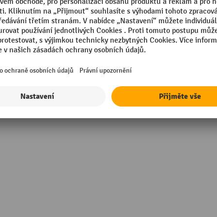
Tloušťka
m
Vlastnosti
ovaný plast
Značka
Šířka