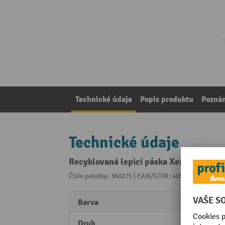
Technické údaje
Popis produktu
Pozná
Technické údaje
Recyklovaná lepicí páska Xenial® PET, 
Číslo položky: 360275 | EAN/GTIN: 4056705062757
Z 
Barva
trans
Druh
Navíj