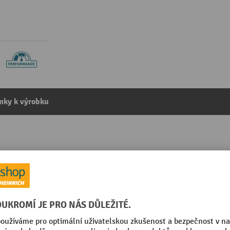
mky k výrobku
37 µ, Š×D 50 mm × 100 bm, transparentní, 36 ks/balení
kategorie:
Lepicí pásky
parentní
Pohotovostní hmotnost
eč
Segmentu