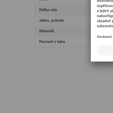
Délka role
100 m
Jádro, průměr
76 m
Materiál
recykl
Pevnost v tahu
40 N