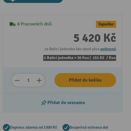
8 Pracovních dnů
Topseller
5 420 Kč
za Balicí jednotka bez daně plus
poštovné
1 Balicí jednotka = 36 Kus |
151 Kč
/ Kus
Přidat do košíku
Přidat do seznamu
Doprava zdarma od 1300 Kč
Bezpečná ochrana dat