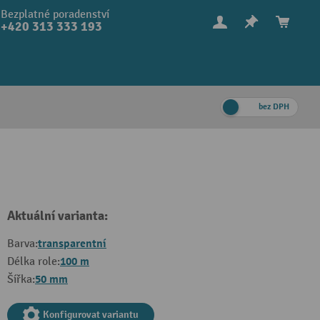
Bezplatné poradenství
+420 313 333 193
bez DPH
Aktuální varianta:
transparentní
Barva:
100 m
Délka role:
50 mm
Šířka:
Konfigurovat variantu