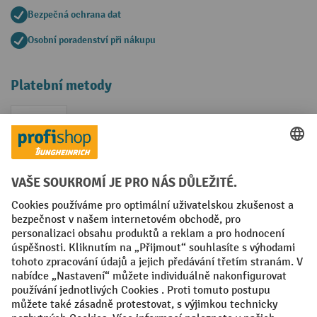
Bezpečná ochrana dat
Osobní poradenství při nákupu
Platební metody
Faktura
Sociální sítě
Facebook
YouTube
LinkedIn
VODP
Otisk
Prohlášení o ochraně osobních údajů