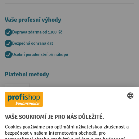
Vaše profesní výhody
Doprava zdarma od 1300 Kč
Bezpečná ochrana dat
Osobní poradenství při nákupu
Platební metody
Faktura
Sociální sítě
Facebook
YouTube
LinkedIn