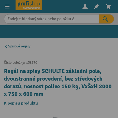
in content
Spisové regály
Číslo položky:
138770
Regál na spisy SCHULTE základní pole,
dvoustranné provedení, bez středových
dorazů, nosnost police 150 kg, VxŠxH 2000
x 750 x 600 mm
K popisu produktu