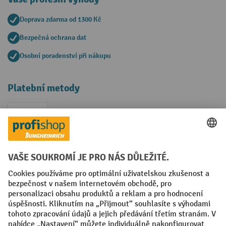
Doprava zdarma od 1300 Kč
Bezpečná ochrana dat
Osobní poradenství při nákupu
Platební metody
Faktura
Sociální sítě
Facebook
YouTube
LinkedIn
VODP
Otisk