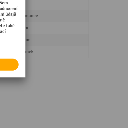
4 Stk.
Performance
125 mm
1445 mm
Kongamek