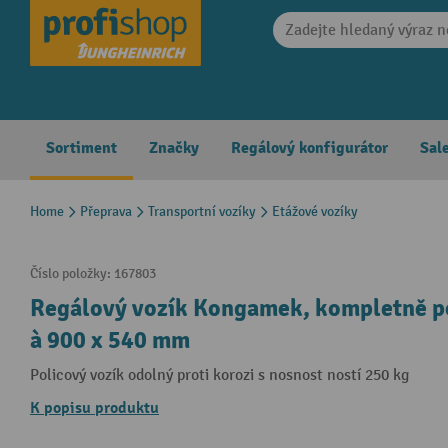
search
Skip to main navigation
Sortiment
Značky
Regálový konfigurátor
Sal
Home
Přeprava
Transportní vozíky
Etážové vozíky
Číslo položky:
167803
Regálový vozík Kongamek, kompletně po
à 900 x 540 mm
Policový vozík odolný proti korozi s nosnost ností 250 kg
K popisu produktu