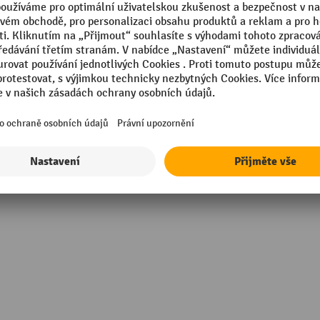
Počet řídících kol
Segmentu
cí kolečka s brzdami
Vodicí váleček, průměr
mm
Výška
mm
Značka
Zobrazit všechny technické údaje