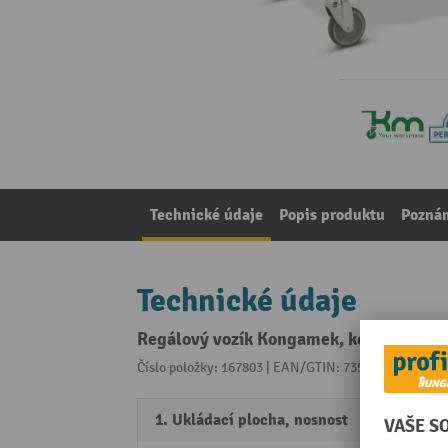
Technické údaje
Popis produktu
Pozná
Technické údaje
Regálový vozík Kongamek, kompletně po
Číslo položky: 167803 | EAN/GTIN: 7350074800857
Z 
1. Ukládací plocha, nosnost
80 kg