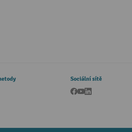
metody
Sociální sítě
Facebook
YouTube
LinkedIn
a