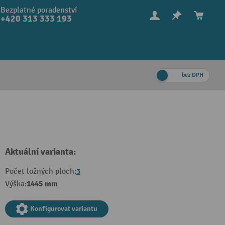
Bezplatné poradenství
+420 313 333 193
bez DPH
Aktuální varianta:
3
Počet ložných ploch:
1445 mm
Výška:
Konfigurovat variantu