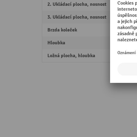
2. Ukládací plocha, nosnost
80 kg
3. Ukládací plocha, nosnost
80 kg
Brzda koleček
2 řídí
Hloubka
980 
Ložná plocha, hloubka
540 