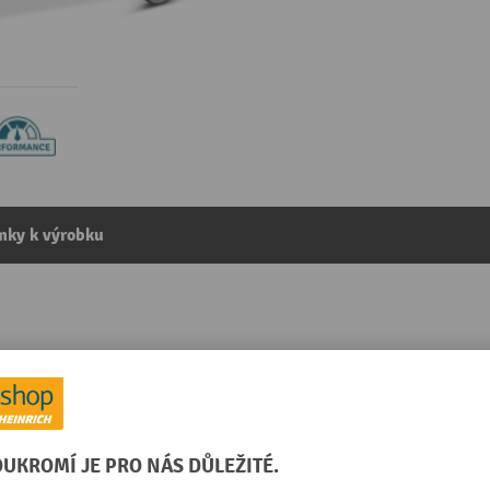
mky k výrobku
zinkovaný, otevřený, 3 pater à 900 x 540 mm
kategorie:
Etážové vozíky
Počet ložných ploch