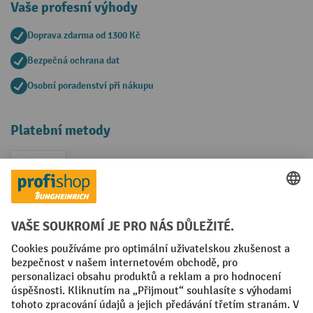
Vaše profesní výhody
Doprava zdarma od 1300 Kč
Bezpečná ochrana dat
Osobní poradenství při nákupu
Platební metody
Faktura
Sociální sítě
Facebook
YouTube
LinkedIn
VODP
Otisk