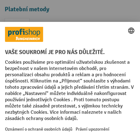
Platební metody
Faktura
Sociální sítě
Facebook
YouTube
LinkedIn
VODP
Otisk
Prohlášení o ochraně osobních údajů
Nastavení ochrany osobních údajů
All prices excl. VAT plus
shipping costs
and possible delivery charges,
if not stated otherwise.