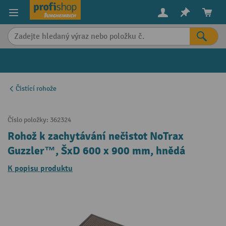
in content
Čistící rohože
Číslo položky:
362324
Rohož k zachytávání nečistot NoTrax
Guzzler™, ŠxD 600 x 900 mm, hnědá
K popisu produktu