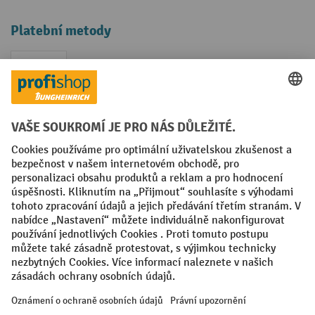
Platební metody
Faktura
Sociální sítě
Facebook
YouTube
LinkedIn
VODP
Otisk
Prohlášení o ochraně osobních údajů
Nastavení ochrany osobních údajů
All prices excl. VAT plus
shipping costs
and possible delivery charges,