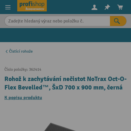
in content
Čistící rohože
Číslo položky:
362414
Rohož k zachytávání nečistot NoTrax Oct-O-
Flex Bevelled™, ŠxD 700 x 900 mm, černá
K popisu produktu