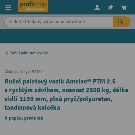
in content
Ruční paletové vozíky
Číslo položky:
197365
Ruční paletový vozík Ameise® PTM 2.5
s rychlým zdvihem, nosnost 2500 kg, délka
vidlí 1150 mm, plná pryž/polyuretan,
tandemová kolečka
K popisu produktu