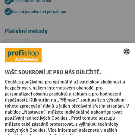
Bezpečná ochrana dat
Osobní poradenství při nákupu
Platební metody
Faktura
Sociální sítě
Facebook
YouTube
LinkedIn
VODP
Otisk
Prohlášení o ochraně osobních údajů