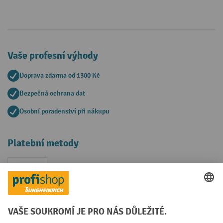
Vaše profesní výhody
Doprava zdarma od 1300 Kč
Bezpečná ochrana dat
Osobní poradenství při nákupu
Platební metody
Faktura
Sociální sítě
Facebook
YouTube
LinkedIn