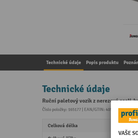
Technické údaje
Popis produktu
Pozná
Technické údaje
Ruční paletový vozík z nerezové oceli J
Číslo položky: 165177 | EAN/GTIN: 4055091186924
Z 
Celková délka
1145