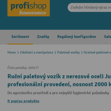
search
Skip to main navigation
Sortiment
Značky
Regálový konfigurátor
Sal
Home
Zdvihání a manipulace
Paletové vozíky
Ocelové paletové v
Číslo položky:
165177
Ruční paletový vozík z nerezové oceli J
profesionální provedení, nosnost 2000 k
Do agresivního prostředí a pro nejvyšší hygienické požadavky
K popisu produktu