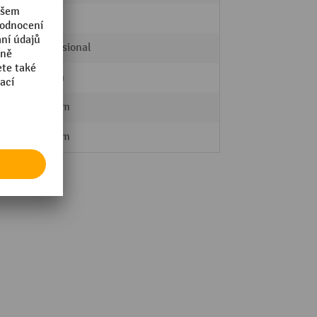
Ano
Professional
38 mm
405 mm
810 mm