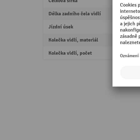
Celková šířka
520 
Délka zadního čela vidlí
335 
Jízdní úsek
Krátká
Kolečka vidlí, materiál
nylon
Kolečka vidlí, počet
jedno