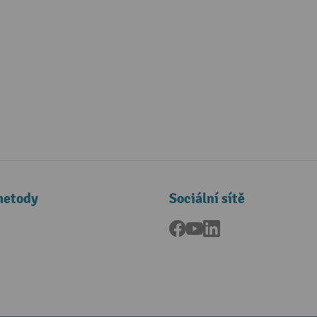
metody
Sociální sítě
Facebook
YouTube
LinkedIn
a