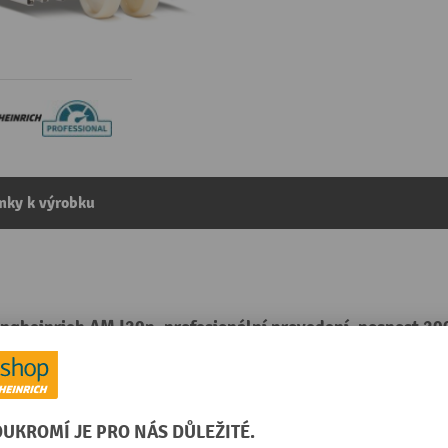
mky k výrobku
ungheinrich AM I20p, profesionální provedení, nosnost 20
kategorie:
Nerezové paletové vozíky
 mm
Rychlost spouštění s náklade
bez nákladu