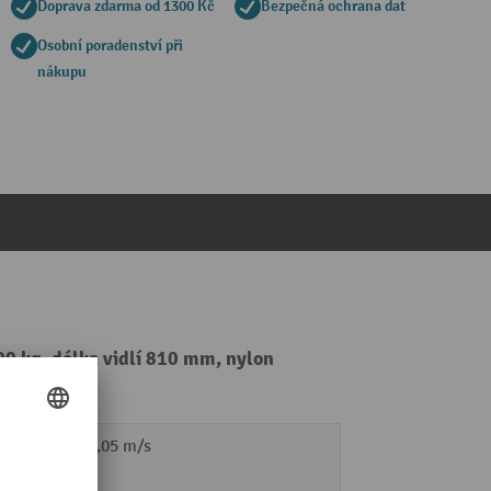
Doprava zdarma od 1300 Kč
Bezpečná ochrana dat
Osobní poradenství při
nákupu
00 kg, délka vidlí 810 mm, nylon
m /
0,1 / 0,05 m/s