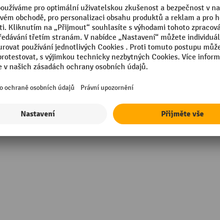
mm
Rychlý zdvih
mm
Segmentu
 trať
Světlost podlahy
Těžiště nákladu
duché
Vidlice, délka
Zobrazit všechny technické údaje